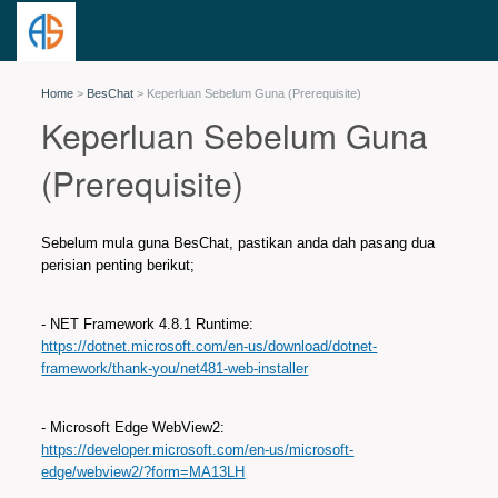
Home
>
BesChat
>
Keperluan Sebelum Guna (Prerequisite)
Keperluan Sebelum Guna
(Prerequisite)
Sebelum mula guna BesChat, pastikan anda dah pasang dua
perisian penting berikut;
- NET Framework 4.8.1 Runtime:
https://dotnet.microsoft.com/en-us/download/dotnet-
framework/thank-you/net481-web-installer
- Microsoft Edge WebView2:
https://developer.microsoft.com/en-us/microsoft-
edge/webview2/?form=MA13LH