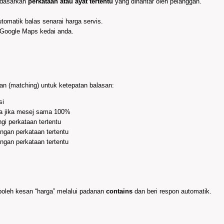
rdasarkan
perkataan atau ayat tertentu
yang dihantar oleh pelanggan.
utomatik balas senarai harga servis.
nk Google Maps kedai anda.
an (matching) untuk ketepatan balasan:
si
ya jika mesej sama 100%
gi perkataan tertentu
ngan perkataan tertentu
engan perkataan tertentu
boleh kesan “harga” melalui padanan
contains
dan beri respon automatik.