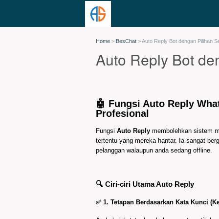
Home
>
BesChat
>
Auto Reply Bot dengan Pilihan S
Auto Reply Bot de
🤖 Fungsi Auto Reply Wha
Profesional
Fungsi
Auto Reply
membolehkan sistem me
tertentu yang mereka hantar. Ia sangat be
pelanggan walaupun anda sedang offline.
🔍 Ciri-ciri Utama Auto Reply
✅ 1.
Tetapan Berdasarkan Kata Kunci (K