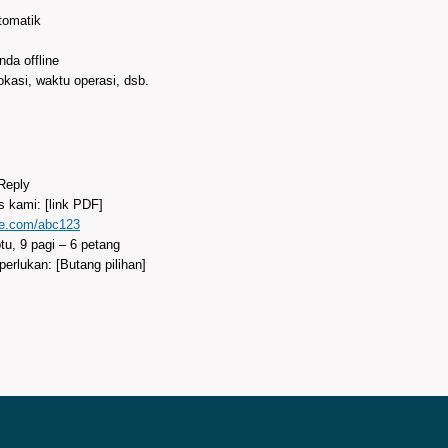
tomatik
nda offline
kasi, waktu operasi, dsb.
Reply
is kami: [link PDF]
le.com/abc123
tu, 9 pagi – 6 petang
 perlukan: [Butang pilihan]