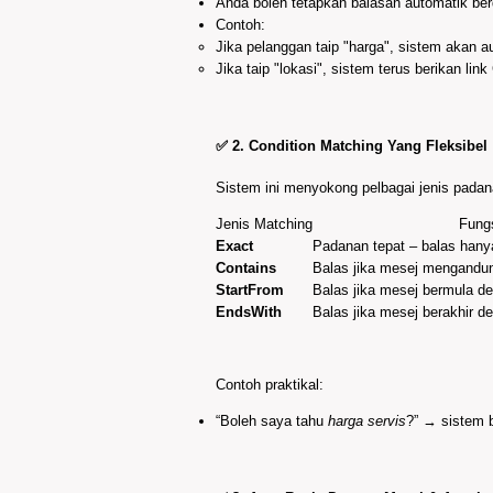
Anda boleh tetapkan balasan automatik be
Contoh:
Jika pelanggan taip "harga", sistem akan a
Jika taip "lokasi", sistem terus berikan li
✅ 2.
Condition Matching Yang Fleksibel
Sistem ini menyokong pelbagai jenis padan
Jenis Matching
Fung
Exact
Padanan tepat – balas han
Contains
Balas jika mesej mengandun
StartFrom
Balas jika mesej bermula de
EndsWith
Balas jika mesej berakhir d
Contoh praktikal:
“Boleh saya tahu
harga servis
?” → sistem 