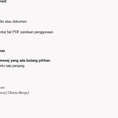
ment
udio atau dokumen.
antar fail PDF panduan penggunaan.
han
mesej yang ada butang pilihan
.
rlu taip panjang.
kan:
ptop] [Tanya Harga]