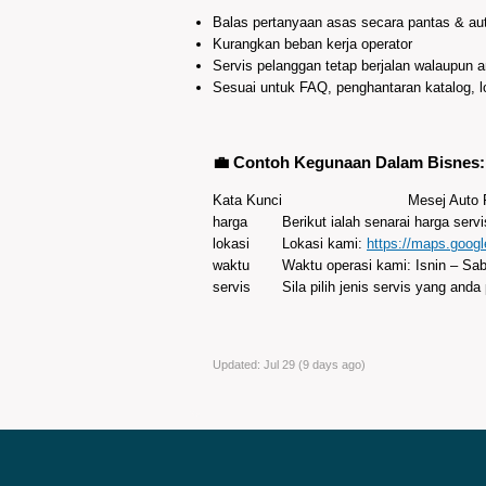
Balas pertanyaan asas secara pantas & au
Kurangkan beban kerja operator
Servis pelanggan tetap berjalan walaupun a
Sesuai untuk FAQ, penghantaran katalog, lo
💼 Contoh Kegunaan Dalam Bisnes:
Kata Kunci
Mesej Auto 
harga
Berikut ialah senarai harga serv
lokasi
Lokasi kami:
https://maps.goog
waktu
Waktu operasi kami: Isnin – Sab
servis
Sila pilih jenis servis yang anda
Updated:
Jul 29 (9 days ago)